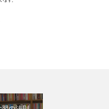
います。
。
学習の法則