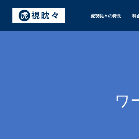
虎視眈々の特長
料
ワ