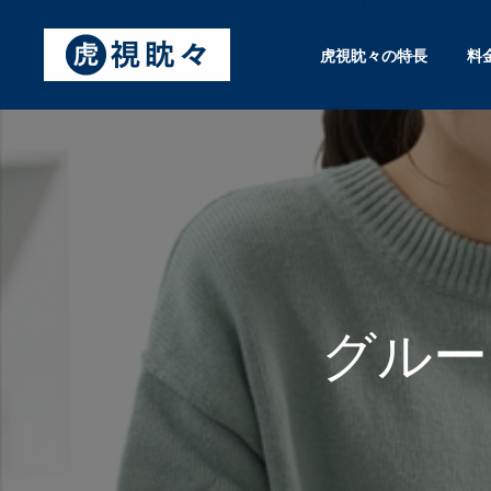
虎視眈々の特長
料
グルー