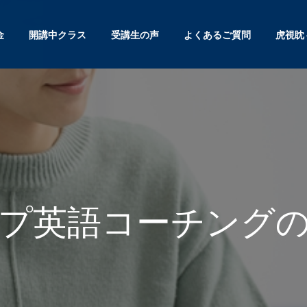
金
開講中クラス
受講生の声
よくあるご質問
虎視眈
プ英語コーチング