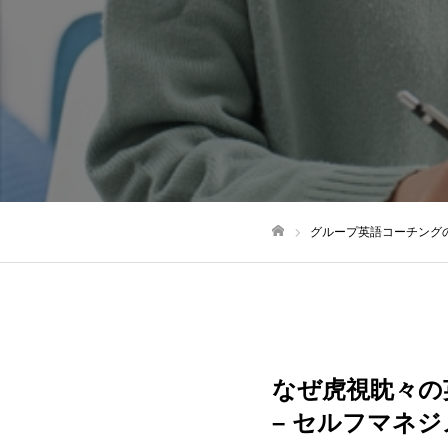
グループ英語コーチング
ホーム
なぜ虎視眈々の
–
セルフマネジ